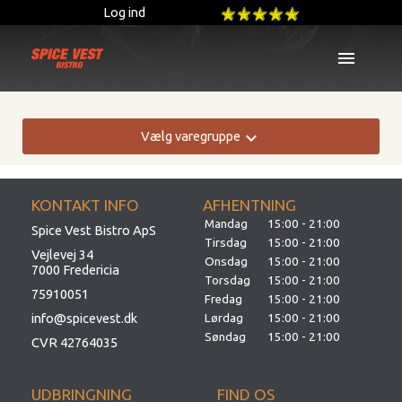
Log ind
menu
expand_more
Vælg varegruppe
KONTAKT INFO
AFHENTNING
Mandag
15:00 - 21:00
Spice Vest Bistro ApS
Tirsdag
15:00 - 21:00
Vejlevej 34
Onsdag
15:00 - 21:00
7000 Fredericia
Torsdag
15:00 - 21:00
75910051
Fredag
15:00 - 21:00
info@spicevest.dk
Lørdag
15:00 - 21:00
Søndag
15:00 - 21:00
CVR 42764035
UDBRINGNING
FIND OS